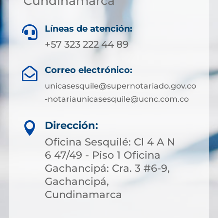
Cundinamarca
Líneas de atención:

+57 323 222 44 89
Correo electrónico:

unicasesquile@supernotariado.gov.co
-notariaunicasesquile@ucnc.com.co
Dirección:

Oficina Sesquilé: Cl 4 A N
6 47/49 - Piso 1 Oficina
Gachancipá: Cra. 3 #6-9,
Gachancipá,
Cundinamarca