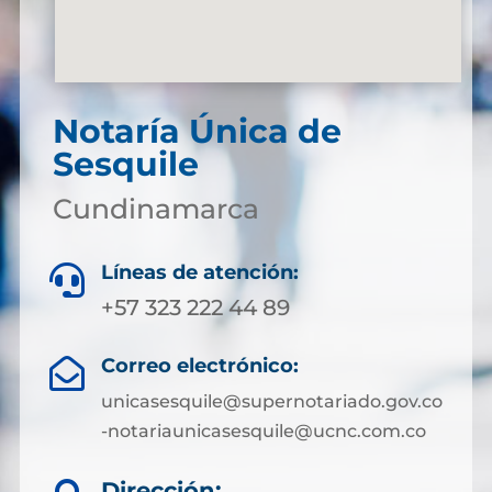
Notaría Única de
Sesquile
Cundinamarca
Líneas de atención:

+57 323 222 44 89
Correo electrónico:

unicasesquile@supernotariado.gov.co
-notariaunicasesquile@ucnc.com.co
Dirección: