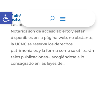
Abrir barra de herramientas
Política de derechos de autor y/o
autorización de uso sobre los contenidos
Las publicaciones de la UCNC y de los
Notarios son de acceso abierto y están
disponibles en la página web, no obstante,
la UCNC se reserva los derechos
patrimoniales y la forma como se utilizarán
tales publicaciones–, acogiéndose a lo
consagrado en las leyes de...