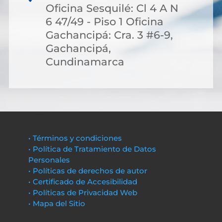
Oficina Sesquilé: Cl 4 A N
6 47/49 - Piso 1 Oficina
Gachancipá: Cra. 3 #6-9,
Gachancipá,
Cundinamarca
• Términos y condiciones
• Política de Tratamiento de Datos
Personales
• Políticas de derechos de autor
• Certificado de Accesibilidad
• Políticas de Privacidad Web
• Mapa del Sitio