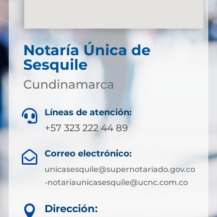
Notaría Única de
Sesquile
Cundinamarca
Líneas de atención:

+57 323 222 44 89
Correo electrónico:

unicasesquile@supernotariado.gov.co
-notariaunicasesquile@ucnc.com.co
Dirección:
