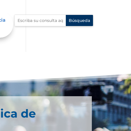
cia
ica de