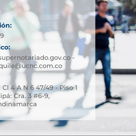
ión:
89
ico:
upernotariado.gov.co -
squile@ucnc.com.co
 Cl 4 A N 6 47/49 - Piso 1
pá: Cra. 3 #6-9,
ndinamarca