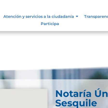
ue les aplique de interés.
Atención y servicios a la ciudadanía
Transparen
Participa
Notaría Ún
Sesquile