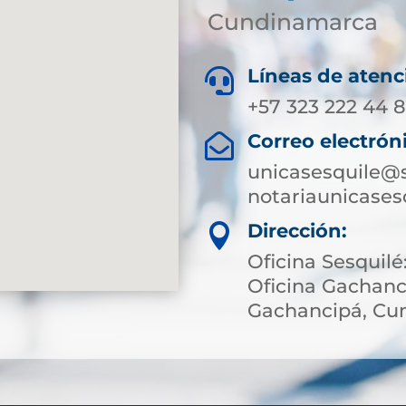
Cundinamarca
Líneas de atenc

+57 323 222 44 
Correo electrón

unicasesquile@s
notariaunicase
Dirección:

Oficina Sesquilé:
Oficina Gachanci
Gachancipá, Cu