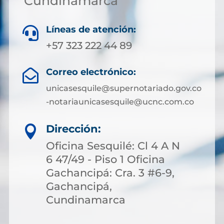
Cundinamarca
Líneas de atención:

+57 323 222 44 89
Correo electrónico:

unicasesquile@supernotariado.gov.co
-notariaunicasesquile@ucnc.com.co
Dirección:

Oficina Sesquilé: Cl 4 A N
6 47/49 - Piso 1 Oficina
Gachancipá: Cra. 3 #6-9,
Gachancipá,
Cundinamarca