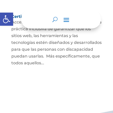
Abrir barra de herramientas
Certificado de Accesibilidad
Accesibilidad web La accesibilidad web es la
práctica inclusiva de garantizar que los
sitios web, las herramientas y las
tecnologías estén diseñados y desarrollados
para que las personas con discapacidad
puedan usarlas. Más específicamente, que
todos aquellos...