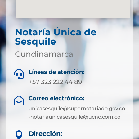
Notaría Única de
Sesquile
Cundinamarca
Líneas de atención:

+57 323 222 44 89
Correo electrónico:

unicasesquile@supernotariado.gov.co
-notariaunicasesquile@ucnc.com.co
Dirección:
