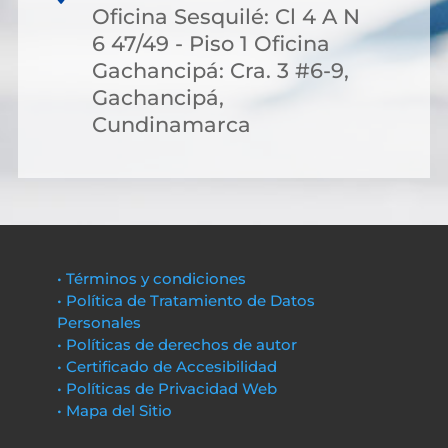
Oficina Sesquilé: Cl 4 A N
6 47/49 - Piso 1 Oficina
Gachancipá: Cra. 3 #6-9,
Gachancipá,
Cundinamarca
• Términos y condiciones
• Política de Tratamiento de Datos
Personales
• Políticas de derechos de autor
• Certificado de Accesibilidad
• Políticas de Privacidad Web
• Mapa del Sitio