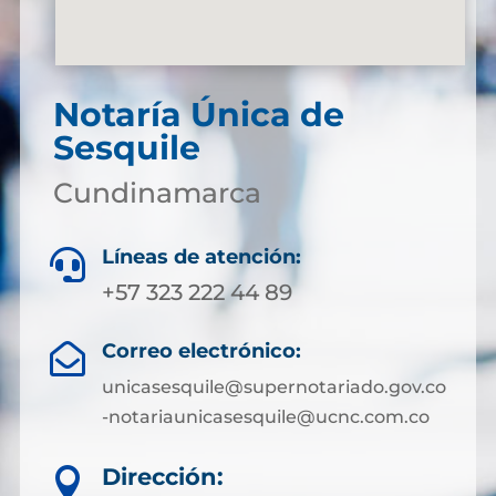
Notaría Única de
Sesquile
Cundinamarca
Líneas de atención:

+57 323 222 44 89
Correo electrónico:

unicasesquile@supernotariado.gov.co
-notariaunicasesquile@ucnc.com.co
Dirección:
