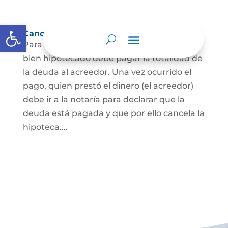
Abrir barra de herramientas
Cancelación de Hipoteca
Para cancelar una hipoteca, el dueño del
bien hipotecado debe pagar la totalidad de
la deuda al acreedor. Una vez ocurrido el
pago, quien prestó el dinero (el acreedor)
debe ir a la notaría para declarar que la
deuda está pagada y que por ello cancela la
hipoteca....