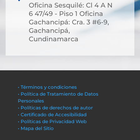
Oficina Sesquilé: Cl 4 A N
6 47/49 - Piso 1 Oficina
Gachancipá: Cra. 3 #6-9,
Gachancipá,
Cundinamarca
• Términos y condiciones
• Política de Tratamiento de Datos
Personales
• Políticas de derechos de autor
• Certificado de Accesibilidad
• Políticas de Privacidad Web
• Mapa del Sitio