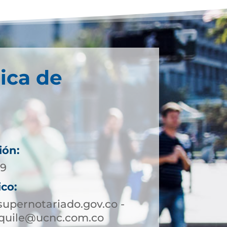
ica de
ión:
89
ico:
upernotariado.gov.co -
squile@ucnc.com.co