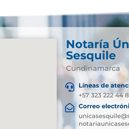
Notaría Ún
Sesquile
Cundinamarca
Líneas de atenc

+57 323 222 44 
Correo electrón

unicasesquile@s
notariaunicase