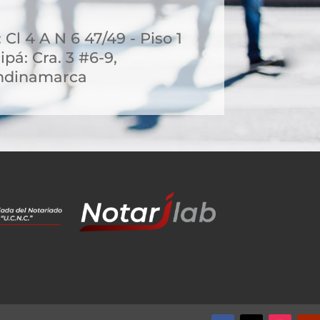
 Cl 4 A N 6 47/49 - Piso 1
pá: Cra. 3 #6-9,
ndinamarca