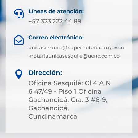
Líneas de atención:

+57 323 222 44 89
Correo electrónico:

unicasesquile@supernotariado.gov.co
-notariaunicasesquile@ucnc.com.co
Dirección:

Oficina Sesquilé: Cl 4 A N
6 47/49 - Piso 1 Oficina
Gachancipá: Cra. 3 #6-9,
Gachancipá,
Cundinamarca