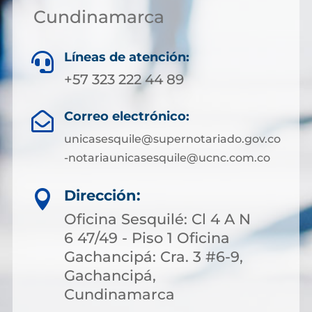
Cundinamarca
Líneas de atención:

+57 323 222 44 89
Correo electrónico:

unicasesquile@supernotariado.gov.co
-notariaunicasesquile@ucnc.com.co
Dirección:

Oficina Sesquilé: Cl 4 A N
6 47/49 - Piso 1 Oficina
Gachancipá: Cra. 3 #6-9,
Gachancipá,
Cundinamarca