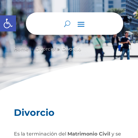
Abrir barra de herramientas
Home
Divorcio
Divorcio
9
9
Divorcio
Es la terminación del
Matrimonio Civil
y se