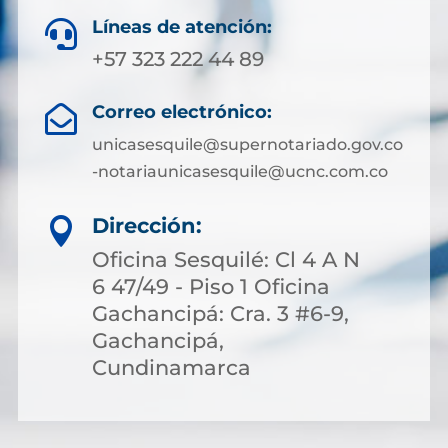
Líneas de atención:

+57 323 222 44 89
Correo electrónico:

unicasesquile@supernotariado.gov.co
-notariaunicasesquile@ucnc.com.co
Dirección:

Oficina Sesquilé: Cl 4 A N
6 47/49 - Piso 1 Oficina
Gachancipá: Cra. 3 #6-9,
Gachancipá,
Cundinamarca