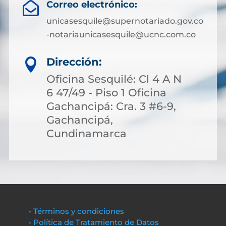
Correo electrónico:

unicasesquile@supernotariado.gov.co
-notariaunicasesquile@ucnc.com.co
Dirección:

Oficina Sesquilé: Cl 4 A N
6 47/49 - Piso 1 Oficina
Gachancipá: Cra. 3 #6-9,
Gachancipá,
Cundinamarca
• Términos y condiciones
• Política de Tratamiento de Datos