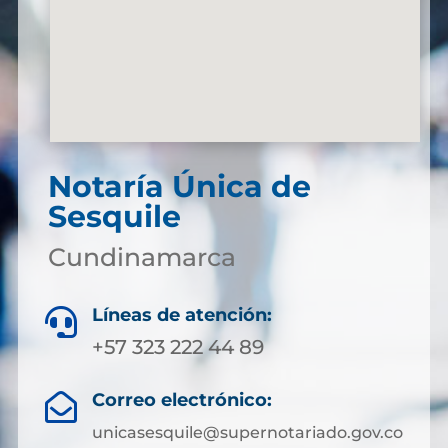
Notaría Única de
Sesquile
Cundinamarca
Líneas de atención:

+57 323 222 44 89
Correo electrónico:

unicasesquile@supernotariado.gov.co